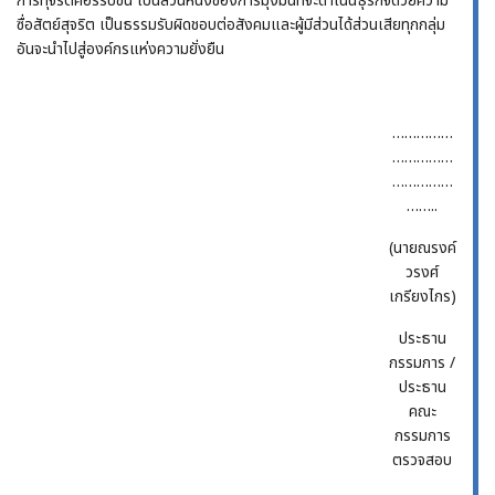
การทุจริตคอร์รัปชัน เป็นส่วนหนึ่งของการมุ่งมั่นที่จะดำเนินธุรกิจด้วยความ
ซื่อสัตย์สุจริต เป็นธรรมรับผิดชอบต่อสังคมและผู้มีส่วนได้ส่วนเสียทุกกลุ่ม
อันจะนำไปสู่องค์กรแห่งความยั่งยืน
……………
……………
……………
……..
(นายณรงค์
วรงศ์
เกรียงไกร)
ประธาน
กรรมการ /
ประธาน
คณะ
กรรมการ
ตรวจสอบ