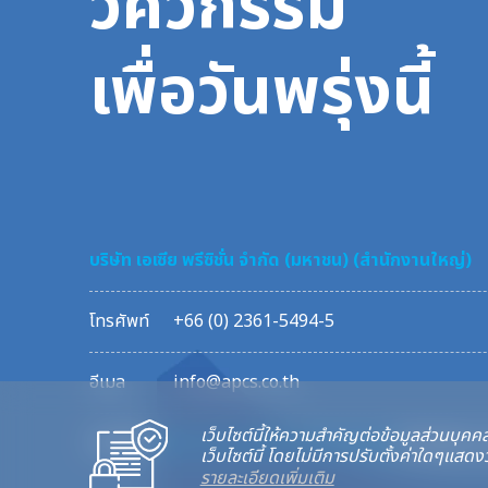
วิศวกรรม
เพื่อวันพรุ่งนี้
บริษัท เอเซีย พรีซิชั่น จำกัด (มหาชน) (สำนักงานใหญ่)
โทรศัพท์
+66 (0) 2361-5494-5
อีเมล
info@apcs.co.th
เว็บไซต์นี้ให้ความสำคัญต่อข้อมูลส่วนบุคคล
© 2023
บริษัท เอเซีย พรีซิชั่น จำกัด (มหาชน)
All rights 
เว็บไซต์นี้ โดยไม่มีการปรับตั้งค่าใดๆแ
รายละเอียดเพิ่มเติม